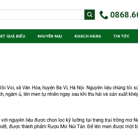
0868.6
SET QUÀ BIẾU
KHUYẾN MẠI
KHÁCH HÀNG
TIN TỨC
ồi Voi, xã Vân Hòa, huyện Ba Vì, Hà Nội. Nguyên liệu chúng tôi s
h, ngâm ủ, lên men tự nhiên ngay sau khi thu hái và sản xuất khé
ới nguyên liệu được chọn lọc kỹ lưỡng tại trang trại trồng mơ Nú
hiết, được thành phẩm Rượu Mơ Núi Tản. Để lên men được một bồ