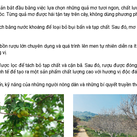
 Tản bắt đầu bằng việc lựa chọn những quả mơ tươi ngon, chất l
c. Từng quả mơ được hái tận tay trên cây, không dùng phương ph
ch bằng nước khoáng để loại bỏ bụi bẩn và tạp chất. Sau đó, m
 rượu lớn chuyên dụng và quá trình lên men tự nhiên diễn ra ít
 vị.
u được lọc để tách bỏ tạp chất và cặn bã. Sau đó, rượu được đón
tinh tế để tạo ra một sản phẩm chất lượng cao với hương vị độc đ
tiến, kỹ năng của những người nông dân và những bí quyết truyền t