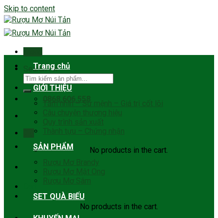
Skip to content
Menu
Trang chủ
Search for:
GIỚI THIỆU
0868.606.558
Tầm nhìn – Sứ mệnh – Giá trị cốt lõi
Câu chuyện thương hiệu
Quy trình sản xuất
Thành tựu – Chứng nhận
0
₫
SẢN PHẨM
No products in the cart.
Rượu Mơ Brandy
Rượu Mơ Mật Ong
Rượu Mơ Sâm
Cart
SET QUÀ BIẾU
No products in the cart.