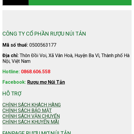
CÔNG TY CỔ PHẦN RƯỢU NÚI TẢN
Mã số thuế:
0500563177
Địa chỉ:
Thôn Đồi Voi, Xã Vân Hoà, Huyện Ba Vì, Thành phố Hà
Nội, Việt Nam
Hotline:
0868.606.558
Facebook:
Rượu mơ Núi Tản
HỖ TRỢ
CHÍNH SÁCH KHÁCH HÀNG
CHÍNH SÁCH BẢO MẬT
CHÍNH SÁCH VẬN CHUYỂN
CHÍNH SÁCH KHUYẾN MÃI
FANPAGE RƯỢU MƠ NÚI TẢN