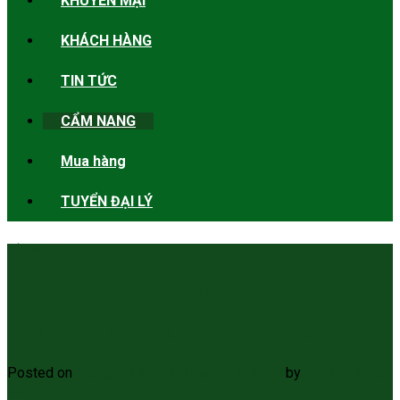
KHUYẾN MẠI
KHÁCH HÀNG
TIN TỨC
CẨM NANG
Mua hàng
TUYỂN ĐẠI LÝ
CẨM NANG
Tổng hợp 10 món quà Tết đặc
trưng của người miền Bắc
Posted on
Tháng 1 11, 2024
Tháng 2 1, 2024
by
Núi Tản Rượu
Mơ