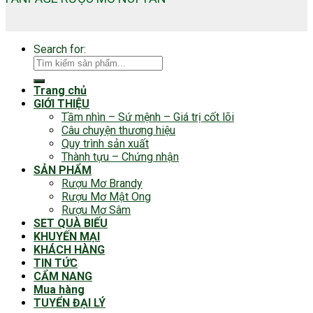
Search for:
Trang chủ
GIỚI THIỆU
Tầm nhìn – Sứ mệnh – Giá trị cốt lõi
Câu chuyện thương hiệu
Quy trình sản xuất
Thành tựu – Chứng nhận
SẢN PHẨM
Rượu Mơ Brandy
Rượu Mơ Mật Ong
Rượu Mơ Sâm
SET QUÀ BIẾU
KHUYẾN MẠI
KHÁCH HÀNG
TIN TỨC
CẨM NANG
Mua hàng
TUYỂN ĐẠI LÝ