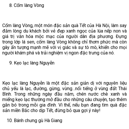
Cốm làng Vòng
Cốm làng Vòng, một món đặc sản quà Tết của Hà Nội, làm say
đắm lòng du khách bởi vẻ đẹp xanh ngọc của lúa nếp non và
giá trị văn hóa mộc mạc của người dân địa phương. Đựng
trong lớp lá sen, cốm làng Vòng không chỉ thơm phức mà còn
gây ấn tượng mạnh mẽ với vị giác và sự tò mò, khiến cho mọi
người khám phá và trải nghiệm vị ngon đặc trưng của nó.
Kẹo lạc làng Nguyễn
Kẹo lạc làng Nguyễn là một đặc sản giản dị với nguyên liệu
chủ yếu là lạc, đường, gừng, vừng…nổi tiếng ở vùng đất Thái
Bình. Trong những ngày đầu năm, chén nước chè xanh và
miếng kẹo lạc thường mở đầu cho những câu chuyện, tạo thêm
gắn bó trong mỗi gia đình. Vì thế, nếu bạn đang tìm quà đặc
sản miền Bắc cho dịp Tết, đừng bỏ qua gợi ý này!
Bánh chưng gù Hà Giang