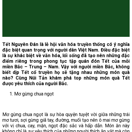
Tết Nguyên Đán là lễ hội văn hóa truyền thống có ý nghĩa
đặc biệt quan trọng với người dân Việt Nam. Điều đặc biệt
là sự khác biệt về văn hóa, lối sống đã tạo nên những đặc
điểm riêng trong phong tục tập quán đón Tết của mỗi
miền Bắc – Trung – Nam. Vậy với người miền Bắc, không
biết dịp Tết cổ truyền họ sẽ tặng nhau những món quà
nào? Cùng Núi Tản khám phá top những món quà Tết
được yêu thích của người Bắc.
Mơ gừng chua ngọt
Mơ gừng chua ngọt là sự hòa quyện tuyệt vời giữa những trái
mơ tươi, sợi gừng giã tay, đường, muối tạo nên ô mai mơ gừng
với vị chua, cay, mặn, ngọt đặc sắc và hấp dẫn. Món ăn này
không chỉ là sự yêu thích của những người thích ăn vặt mà còn