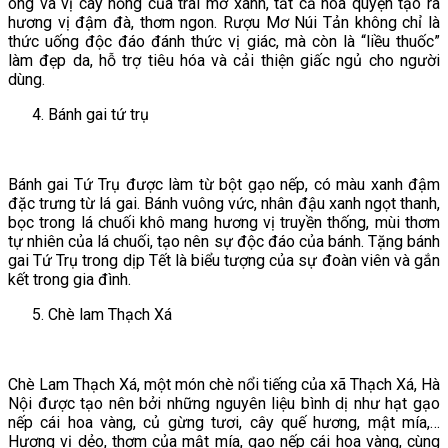
ong và vị cay nồng của trái mơ xanh, tất cả hòa quyện tạo ra
hương vị đậm đà, thơm ngon. Rượu Mơ Núi Tản không chỉ là
thức uống độc đáo đánh thức vị giác, mà còn là “liều thuốc”
làm đẹp da, hỗ trợ tiêu hóa và cải thiện giấc ngủ cho người
dùng.
Bánh gai tứ trụ
Bánh gai Tứ Trụ được làm từ bột gạo nếp, có màu xanh đậm
đặc trưng từ lá gai. Bánh vuông vức, nhân đậu xanh ngọt thanh,
bọc trong lá chuối khô mang hương vị truyền thống, mùi thơm
tự nhiên của lá chuối, tạo nên sự độc đáo của bánh. Tặng bánh
gai Tứ Trụ trong dịp Tết là biểu tượng của sự đoàn viên và gắn
kết trong gia đình.
Chè lam Thạch Xá
Chè Lam Thạch Xá, một món chè nổi tiếng của xã Thạch Xá, Hà
Nội được tạo nên bởi những nguyên liệu bình dị như hạt gạo
nếp cái hoa vàng, củ gừng tươi, cây quế hương, mật mía,…
Hương vị dẻo, thơm của mật mía, gạo nếp cái hoa vàng, cùng