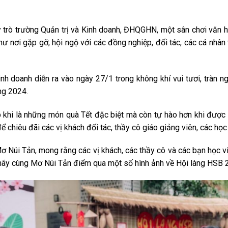
ầy trò trường Quản trị và Kinh doanh, ĐHQGHN, một sân chơi văn h
như nơi gặp gỡ, hội ngộ với các đồng nghiệp, đối tác, các cá nh
nh doanh diễn ra vào ngày 27/1 trong không khí vui tươi, tràn n
ng 2024.
 khi là những món quà Tết đặc biệt mà còn tự hào hơn khi được 
ể chiêu đãi các vị khách đối tác, thầy cô giáo giảng viên, các họ
 Núi Tản, mong rằng các vị khách, các thầy cô và các bạn học v
, hãy cùng Mơ Núi Tản điểm qua một số hình ảnh về Hội làng HSB 