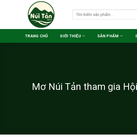
Skip
to
Search
for:
content
TRANG CHỦ
GIỚI THIỆU
SẢN PHẨM
Mơ Núi Tản tham gia Hộ