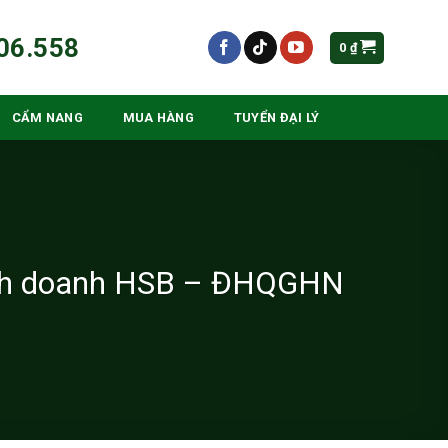
06.558
0
₫
CẨM NANG
MUA HÀNG
TUYỂN ĐẠI LÝ
Kinh doanh HSB – ĐHQGHN