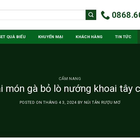
0868.6
SET QUÀ BIẾU
KHUYẾN MẠI
KHÁCH HÀNG
TIN TỨC
CẨM NANG
i món gà bỏ lò nướng khoai tây
POSTED ON
THÁNG 4 3, 2024
BY
NÚI TẢN RƯỢU MƠ