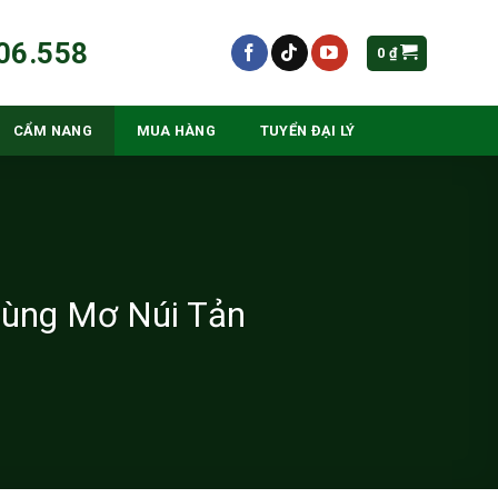
06.558
0
₫
CẨM NANG
MUA HÀNG
TUYỂN ĐẠI LÝ
 cùng Mơ Núi Tản