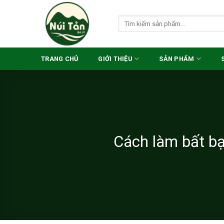
Skip
to
Search
for:
content
TRANG CHỦ
GIỚI THIỆU
SẢN PHẨM
Cách làm bất bạ