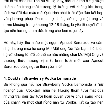
trại dưới chân núi Tản Ba Vì. Tại đây, mỗi quả mơ rừng được
chăm sóc trong môi trường lý tưởng, với không khí trong
lành và đất đai màu mỡ. Quá trình phát triển độc đáo kết hợp
với phương pháp lên men tự nhiên, sử dụng mật ong và
nước khoáng trong khoảng 12-18 tháng, là yếu tố quyết định
tạo nên hương thơm đặc trưng cho loại rượu này.
Hè này, hãy thử nhấp một ngụm Apricot Serenade và cảm
nhận hương mùa hè cùng Mơ Mật ong Núi Tản bạn nhé. Liên
hệ với chúng tôi để có thể sở hữu những chai Mơ Mật Ong và
thưởng thức hương vị mát lành, tươi mới của Apricot
Serenade cùng người thân yêu nhé!
4. Cocktail Strawberry Vodka Lemonade
Sẽ không quá nếu nói Strawberry Vodka Lemonade là “nữ
hoàng” của Cocktail mùa hè. Hương thơm tươi mát của
những trái dâu tây tươi hoàn quyện với vị chua sảng khoái
của chanh và một chút nồng nàn từ Vodka. Tất cả tạo nên