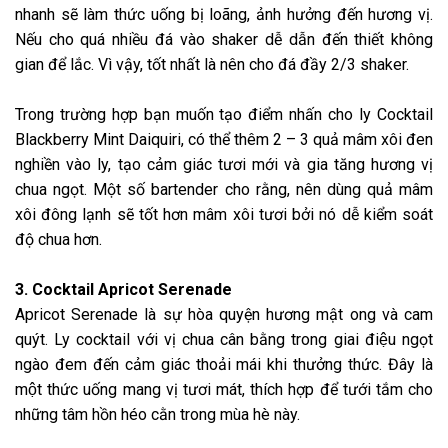
nhanh sẽ làm thức uống bị loãng, ảnh hưởng đến hương vị.
Nếu cho quá nhiều đá vào shaker dễ dẫn đến thiết không
gian để lắc. Vì vậy, tốt nhất là nên cho đá đầy 2/3 shaker.
Trong trường hợp bạn muốn tạo điểm nhấn cho ly Cocktail
Blackberry Mint Daiquiri, có thể thêm 2 – 3 quả mâm xôi đen
nghiền vào ly, tạo cảm giác tươi mới và gia tăng hương vị
chua ngọt. Một số bartender cho rằng, nên dùng quả mâm
xôi đông lạnh sẽ tốt hơn mâm xôi tươi bởi nó dễ kiểm soát
độ chua hơn.
3. Cocktail Apricot Serenade
Apricot Serenade là sự hòa quyện hương mật ong và cam
quýt. Ly cocktail với vị chua cân bằng trong giai điệu ngọt
ngào đem đến cảm giác thoải mái khi thưởng thức. Đây là
một thức uống mang vị tươi mát, thích hợp để tưới tắm cho
những tâm hồn héo cằn trong mùa hè này.